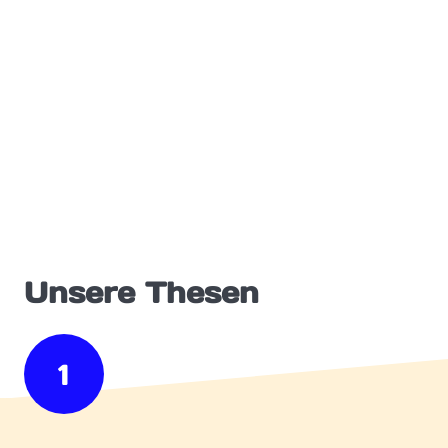
Unsere Thesen
1
Wir wollen so verschieden
Einklappen
bleiben, wie wir sind.